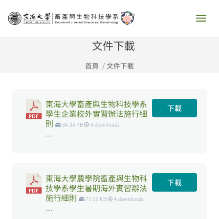
跳
主
至
要
主
文件下載
要
選
首頁
文件下載
內
容
單
東海大學畜產與生物科技學系
下載
學生企業校外實習辦法施行細
則
84.34 KB
4 downloads
…
東海大學農學院畜產與生物科
下載
技學系學生暑期海外實習辦法
施行細則
77.99 KB
4 downloads
…