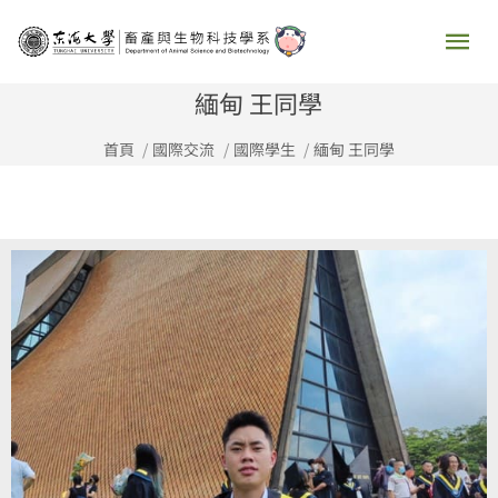
跳
主
至
要
主
緬甸 王同學
要
選
首頁
國際交流
國際學生
緬甸 王同學
內
容
單