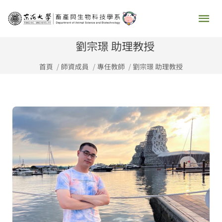
跳
主
至
要
主
劉宗璟 助理教授
要
選
首頁
師資成員
專任教師
劉宗璟 助理教授
內
容
單