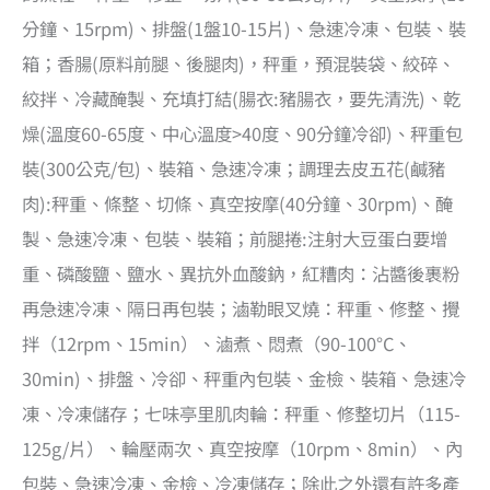
分鐘、15rpm)、排盤(1盤10-15片)、急速冷凍、包裝、裝
箱；香腸(原料前腿、後腿肉)，秤重，預混裝袋、絞碎、
絞拌、冷藏醃製、充填打結(腸衣:豬腸衣，要先清洗)、乾
燥(溫度60-65度、中心溫度>40度、90分鐘冷卻)、秤重包
裝(300公克/包)、裝箱、急速冷凍；調理去皮五花(鹹豬
肉):秤重、條整、切條、真空按摩(40分鐘、30rpm)、醃
製、急速冷凍、包裝、裝箱；前腿捲:注射大豆蛋白要增
重、磷酸鹽、鹽水、異抗外血酸鈉，紅糟肉：沾醬後裹粉
再急速冷凍、隔日再包裝；滷勒眼叉燒：秤重、修整、攪
拌（12rpm、15min）、滷煮、悶煮（90-100°C、
30min)、排盤、冷卻、秤重內包裝、金檢、裝箱、急速冷
凍、冷凍儲存；七味亭里肌肉輪：秤重、修整切片（115-
125g/片）、輪壓兩次、真空按摩（10rpm、8min）、內
包裝、急速冷凍、金檢、冷凍儲存；除此之外還有許多產