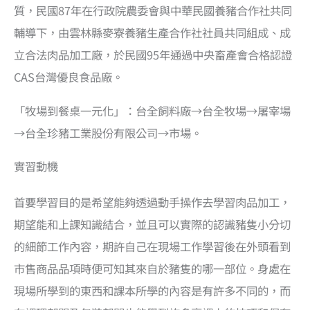
質，民國87年在行政院農委會與中華民國養豬合作社共同
輔導下，由雲林縣麥寮養豬生產合作社社員共同組成、成
立合法肉品加工廠，於民國95年通過中央畜產會合格認證
CAS台灣優良食品廠。
「牧場到餐桌一元化」：台全飼料廠→台全牧場→屠宰場
→台全珍豬工業股份有限公司→市場。
實習動機
首要學習目的是希望能夠透過動手操作去學習肉品加工，
期望能和上課知識結合，並且可以實際的認識豬隻小分切
的細節工作內容，期許自己在現場工作學習後在外頭看到
市售商品品項時便可知其來自於豬隻的哪一部位。身處在
現場所學到的東西和課本所學的內容是有許多不同的，而