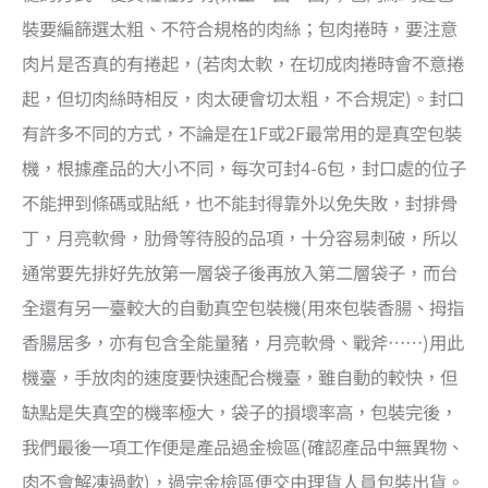
裝要編篩選太粗、不符合規格的肉絲；包肉捲時，要注意
肉片是否真的有捲起，(若肉太軟，在切成肉捲時會不意捲
起，但切肉絲時相反，肉太硬會切太粗，不合規定)。封口
有許多不同的方式，不論是在1F或2F最常用的是真空包裝
機，根據產品的大小不同，每次可封4-6包，封口處的位子
不能押到條碼或貼紙，也不能封得靠外以免失敗，封排骨
丁，月亮軟骨，肋骨等待股的品項，十分容易刺破，所以
通常要先排好先放第一層袋子後再放入第二層袋子，而台
全還有另一臺較大的自動真空包裝機(用來包裝香腸、拇指
香腸居多，亦有包含全能量豬，月亮軟骨、戰斧……)用此
機臺，手放肉的速度要快速配合機臺，雖自動的較快，但
缺點是失真空的機率極大，袋子的損壞率高，包裝完後，
我們最後一項工作便是產品過金檢區(確認產品中無異物、
肉不會解凍過軟)，過完金檢區便交由理貨人員包裝出貨。