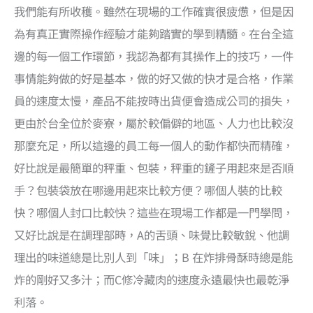
我們能有所收穫。雖然在現場的工作確實很疲憊，但是因
為有真正實際操作經驗才能夠踏實的學到精髓。在台全這
邊的每一個工作環節，我認為都有其操作上的技巧，一件
事情能夠做的好是基本，做的好又做的快才是合格，作業
員的速度太慢，產品不能按時出貨便會造成公司的損失，
更由於台全位於麥寮，屬於較偏僻的地區、人力也比較沒
那麼充足，所以這邊的員工每一個人的動作都快而精確，
好比說是最簡單的秤重、包裝，秤重的鏟子用起來是否順
手？包裝袋放在哪邊用起來比較方便？哪個人裝的比較
快？哪個人封口比較快？這些在現場工作都是一門學問，
又好比說是在調理部時，A的舌頭、味覺比較敏銳、他調
理出的味道總是比別人到「味」；B 在炸排骨酥時總是能
炸的剛好又多汁；而C修冷藏肉的速度永遠最快也最乾淨
利落。