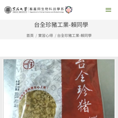
跳
主
至
要
主
台全珍豬工業-賴同學
要
選
首頁
實習心得
台全珍豬工業-賴同學
內
容
單