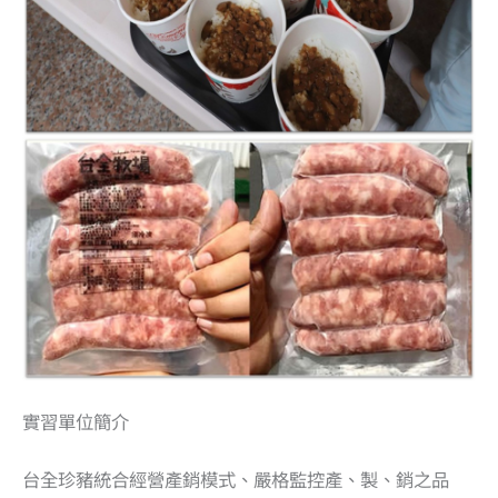
實習單位簡介
台全珍豬統合經營產銷模式、嚴格監控產、製、銷之品