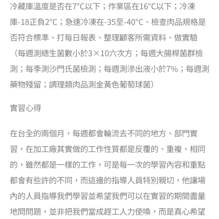
冷藏庫溫度是否在7°C以下；作業區在16°C以下；冷凍
庫-18正負2°C；急速冷凍在-35至-40°C、檢查肉品規格是
否符合標準、打每日報表、整理顧客所需資料、做實驗
（每週測總生菌數小於3×10六次方；每週大腸桿菌群檢
測；每季測沙門氏菌檢測；每週測滲出液小於7%；每週測
藥物殘留；調理類肉品測金黃色葡萄球菌）
實習心得
在台全的兩個月，每週都會輪流去不同的地方、部門實
習，在加工廠其實做的工作性質都是反覆的、重複、相同
的，雖然都是一樣的工作，可是每一次的學習內容和重點
都會有些許的不同，而這邊的指導人員特別親切，他讓場
內的人員指導我們學習並希望我們可以在實習的期間盡量
地問問題，並非把我們當成趕工人力使喚，而是真心希望