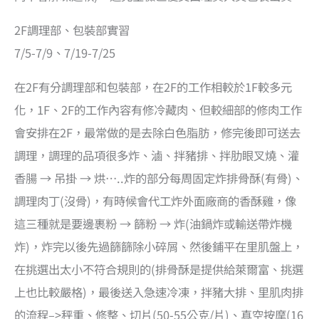
2F調理部、包裝部實習
7/5-7/9、7/19-7/25
在2F有分調理部和包裝部，在2F的工作相較於1F較多元
化，1F、2F的工作內容有修冷藏肉、但較細部的修肉工作
會安排在2F，最常做的是去除白色脂肪，修完後即可送去
調理，調理的品項很多炸、滷、拌豬排、拌肋眼叉燒、灌
香腸 → 吊掛 → 烘…..炸的部分每周固定炸排骨酥(有骨)、
調理肉丁(沒骨)，有時候會代工炸外面廠商的香酥雞，像
這三種就是要邊裹粉 → 篩粉 → 炸(油鍋炸或輸送帶炸機
炸)，炸完以後先過篩篩除小碎屑、然後鋪平在里肌盤上，
在挑選出太小不符合規則的(排骨酥是提供給萊爾富、挑選
上也比較嚴格)，最後送入急速冷凍，拌豬大排、里肌肉排
的流程–>秤重、修整、切片(50-55公克/片)、真空按摩(16