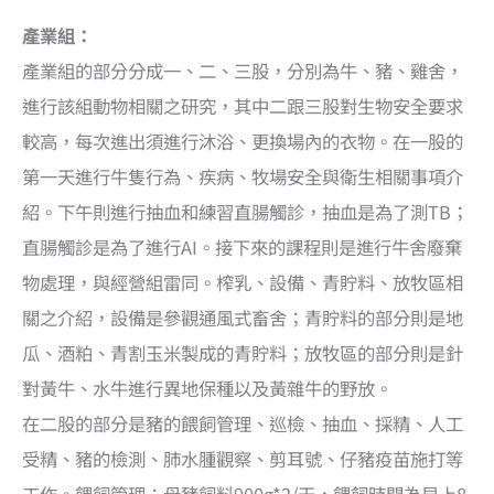
產業組：
產業組的部分分成一、二、三股，分別為牛、豬、雞舍，
進行該組動物相關之研究，其中二跟三股對生物安全要求
較高，每次進出須進行沐浴、更換場內的衣物。在一股的
第一天進行牛隻行為、疾病、牧場安全與衛生相關事項介
紹。下午則進行抽血和練習直腸觸診，抽血是為了測TB；
直腸觸診是為了進行AI。接下來的課程則是進行牛舍廢棄
物處理，與經營組雷同。榨乳、設備、青貯料、放牧區相
關之介紹，設備是參觀通風式畜舍；青貯料的部分則是地
瓜、酒粕、青割玉米製成的青貯料；放牧區的部分則是針
對黃牛、水牛進行異地保種以及黃雜牛的野放。
在二股的部分是豬的餵飼管理、巡檢、抽血、採精、人工
受精、豬的檢測、肺水腫觀察、剪耳號、仔豬疫苗施打等