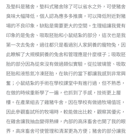
及墊料是豬舍，墊料式豬舍除了可以省水之外，可使豬舍
臭味大幅降低，個人認為應多多推廣，可以降低附近對豬
場的不良印象，缺點是需要更大的空間。生理組讓我覺有
印象的是兔舍、吸取胚胎和小鼠結紮的部分，這次也是我
第一次去兔舍，過往都只是看過別人家飼養的寵物兔，因
此瞭解了大規模飼養的兔舍和管理應是什麼樣子；吸取胚
胎的部分因為從來沒有做過類似實驗，從拉玻璃管、吸取
胚胎和液態氮冷凍胚胎，在執行的當下都讓我感到非常興
奮；小鼠結紮的手術在學校課堂中有進行過，但不熟悉，
在做的時候重新學了一遍，也抓到了手感，技術更上層
樓。在產業組去了雞豬牛舍，因在學校有做過牧場值班，
因此參觀畜試所的牧場時，較能做出比較，觀察其優劣，
在雞舍讓我抽血變得熟練，內部的高床畜舍也開了我的眼
界，高床畜舍可使管理和清潔更為方便；豬舍的部分讓我