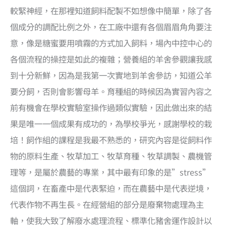
較緊神經，在那裡知道飼料配製不如想像中簡單，除了各
個成分的調配比例之外，在工廠中還有各個眉眉角角要注
意，像是糖蜜要用噴霧的方式加入飼料，場內中控中心的
各個流程的操控是如此的複雜；營養組的羊舍參觀讓我感
到十分新鮮，因為是我第一次實地到羊舍參訪，知道公羊
要分飼，否則會影響母羊。育種組的時候因為實習內容之
前有機會在學校實驗室操作過類似實驗，因此做出來的結
果是唯一一個成果有成功的，為學校爭光，感謝學校的栽
培！飼作組的課程是我最不熟悉的，研究內容是從飼料作
物的原料生產、牧草加工、牧草育種、牧草調製、農機管
理等，是屬於農藝的專業，其中最有印象的是”stress”
這個詞，在畜產中是代表緊迫，而在農藝中是代表逆境，
代表作物不再生長。在經營組的部分是廢棄物處理為主
軸，使我大致了解廢水處理流程、標準化豬舍運作設計以