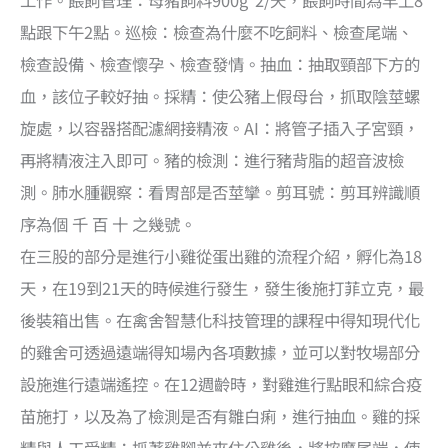
工作。餵飼管理：母豬飼料900g*2/天，餵飼時間為早上8
點跟下午2點。巡檢：檢查為什麼不吃飼料、檢查尾端、
檢查設備、檢查懷孕、檢查發情。抽血：抽取頸部下方的
血，該位子較好抽。採精：使公豬上假母台，抓取陰莖螺
旋處，以容器搭配濾網接精液。AI：將管子插入子宮頸，
再將精液注入即可。豬的檢測：進行豬背脂的超音波檢
測。肺水腫觀察：看胃部是否莖攣。剪耳號：剪耳辨識順
序為個 千 百 十 之幾號。
在三股的部分是進行小雞從蛋出雞的流程介紹，孵化為18
天，在19到21天的時候進行發生，發生後施打菲立克，最
後裝箱出售。在禽舍智慧化科技管理的課程中得知現代化
的雞舍可透過遠端得知場內各項數據，並可以對牧場部分
設施進行遠端遙控。在12週齡時，對雞進行點眼和綜合疫
苗施打，以及為了檢測是否有雛白痢，進行抽血。雞的採