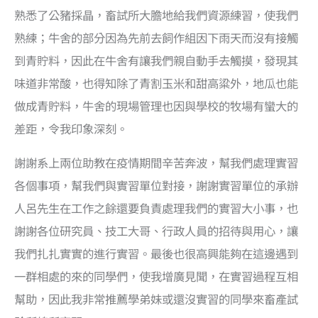
熟悉了公豬採晶，畜試所大膽地給我們資源練習，使我們
熟練；牛舍的部分因為先前去飼作組因下雨天而沒有接觸
到青貯料，因此在牛舍有讓我們親自動手去觸摸，發現其
味道非常酸，也得知除了青割玉米和甜高粱外，地瓜也能
做成青貯料，牛舍的現場管理也因與學校的牧場有蠻大的
差距，令我印象深刻。
謝謝系上兩位助教在疫情期間辛苦奔波，幫我們處理實習
各個事項，幫我們與實習單位對接，謝謝實習單位的承辦
人呂先生在工作之餘還要負責處理我們的實習大小事，也
謝謝各位研究員、技工大哥、行政人員的招待與用心，讓
我們扎扎實實的進行實習。最後也很高興能夠在這邊遇到
一群相處的來的同學們，使我增廣見聞，在實習過程互相
幫助，因此我非常推薦學弟妹或還沒實習的同學來畜產試