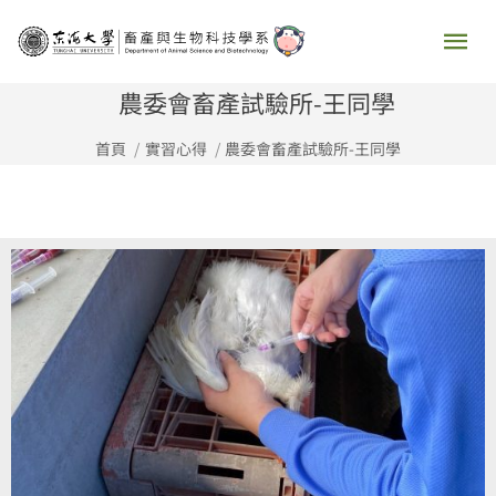
跳
主
至
要
主
農委會畜產試驗所-王同學
要
選
首頁
實習心得
農委會畜產試驗所-王同學
內
容
單