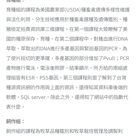
育種組的課程為美國農業部(USDA)種畜禽遺傳多樣性維護
與活化利用、分生技術應用於種畜禽選種及遺傳鑑別、種
豬檢定拍賣資訊庫三樣課程。在第一個課程大致瞭解了美
國的種原保存、育種。在第二個課程中，對豬血進行DNA
萃取，萃取出的DNA進行多產基因與緊迫基因的PCR，為
了使片段切的更準確，多產基因的部分增加了Pvull；PCR
產物進行電泳，電泳後照膠，結果顯示，所方給的兩組處
理組皆有ESR、PSS基因。第三個課程則是了解到了台灣
種源資訊網的作用與上面的資訊，還得知其資料庫後端的
軟體，SQL server，除此之外，還得知了網站中的指數代
表什麼。
飼作組：
飼作組的課程為牧草品種鑑別和牧草栽培管理及調製利