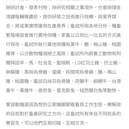
辦研討會、發表刊物；除研究相關之事項外，也會辦理各
項課程輔導農民，提供研發之技術進行技轉，與業界媒
合，將成果實際運用在產業界；畜試所與各地分所、種畜
繁殖場皆會進行異地保種，家畜以公母比一比五的方式進
行保存，畜試所執行異地保種有黃牛、鵝、梅山豬、桃園
豬等，以分散物種滅絕之風險；畜試所內飼養之動物有阿
爾拜因羊、馬、杜洛克、藍瑞斯、LD紅羽土雞、仿土雞、
無鱗雞、黑與烏骨雞、蛋雞、民間用烏骨雞、鵝、梅山
豬、桃園豬、畜試白絲羽烏骨雞、荷蘭牛、娟姍牛、台灣
黃牛、黃雜牛、道奇兔、雷克斯兔、紐西蘭白兔等動物。
實習動機是因為想到公家機關關看看其工作生態，暸解政
府目前對於畜產研究之方向，且畜試所有來自不同校系的
實習生，可以他們互相切磋，互相交流。