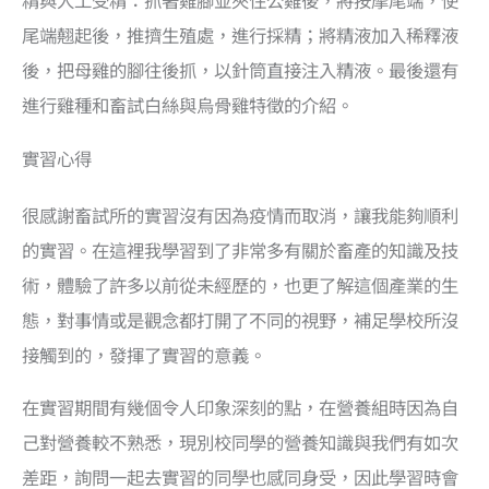
精與人工受精：抓著雞腳並夾住公雞後，將按摩尾端，使
尾端翹起後，推擠生殖處，進行採精；將精液加入稀釋液
後，把母雞的腳往後抓，以針筒直接注入精液。最後還有
進行雞種和畜試白絲與烏骨雞特徵的介紹。
實習心得
很感謝畜試所的實習沒有因為疫情而取消，讓我能夠順利
的實習。在這裡我學習到了非常多有關於畜產的知識及技
術，體驗了許多以前從未經歷的，也更了解這個產業的生
態，對事情或是觀念都打開了不同的視野，補足學校所沒
接觸到的，發揮了實習的意義。
在實習期間有幾個令人印象深刻的點，在營養組時因為自
己對營養較不熟悉，現別校同學的營養知識與我們有如次
差距，詢問一起去實習的同學也感同身受，因此學習時會