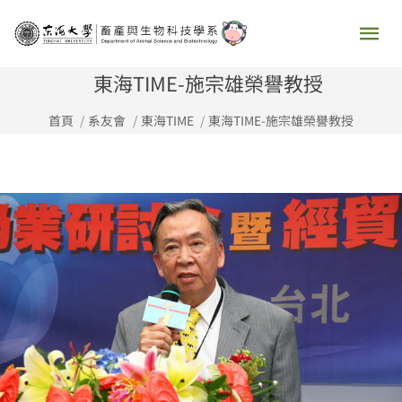
跳
主
至
要
主
東海TIME-施宗雄榮譽教授
要
選
首頁
系友會
東海TIME
東海TIME-施宗雄榮譽教授
內
容
單