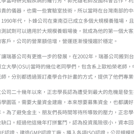
大學當時研究蝦疾病的羅竹芳、郭光雄老師及國科會合作，利
昂貴的儀器，也需一些實驗室技術，所以當時在台灣南部的中
。1990年代，卜蜂公司在東南亞已成立多個大規模養殖場，
檢測試劑可以適用於大規模養蝦場後，就成為他的第一個大客
的客戶，公司的營業額倍增，營運逐漸慢慢趨於穩定。
了讓瑞基公司有更進一步的發展，在2002年，瑞基公司搬到
州立大學(OSU)當時的幾位老同學們，包含系上歐柏榮老師
老師，分別都透過簽訂產學合作計畫的方式，提供了他們專業
立公司二十幾年以來，正忠學長認為遭受到最大的危機是發生在
科學園區，需要大量資金建廠，本來想要募集資金，也都講好
年。為了避免金主、朋友們長時間等待所導致的壓力，正忠學
金缺口。經過他這幾年打拼奮鬥，認為投資風險很小，資本回
IE認證、建造GMP認證工廠、導入各項ISO認證。公司規模逐