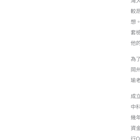
灣
較
想
套
他
為
岡
瑜
成
中
幾
資
行O