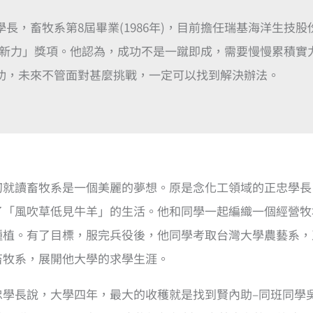
學長，畜牧系第8屆畢業(1986年)，目前擔任瑞基海洋生技股
創新力」獎項。他認為，成功不是一蹴即成，需要慢慢累積實
功，未來不管面對甚麼挑戰，一定可以找到解決辦法。
初就讀畜牧系是一個美麗的夢想。原是念化工領域的正忠學長
了「風吹草低見牛羊」的生活。他和同學一起編織一個經營牧
種植。有了目標，服完兵役後，他同學考取台灣大學農藝系，
畜牧系，展開他大學的求學生涯。
忠學長說，大學四年，最大的收穫就是找到賢內助–同班同學