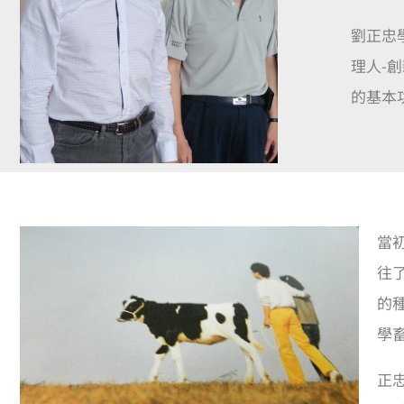
劉正忠
理人-
的基本
當
往
的
學
正