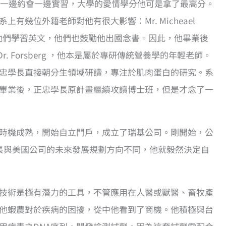
遛牛，一邊約會一邊實習，大學的愛情學分他可是拿了最高分。
幾位外籍老師對他有很大影響：Mr. Micheael
不僅正忠學長向他們學習英文，他們也鼓勵他出國念書。因此，他畢業後
 Forsberg ，他本是屬於專研傳統營養學的年輕老師。
忠學長直接朝分生領域研讀，專注於肌肉蛋白的研究。系
畢業後，正忠學長原計畫繼續攻讀博士班，但是才念了一
時機成熟，開始自立門戶，成立了瑞基公司。剛開始，公
長與美國公司的未來發展規劃方向不同，他就毅然決定自
測技術是極有潛力的工具，不管應用在人醫或獸醫、畜牧產
他蝦農對於疾病的困擾，從中他看到了商機。他積極與台