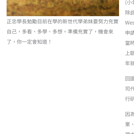
(
除
正忠學長勉勵目前在學的新世代學弟妹要努力充實
We
自己，多看、多學、多想。準備充實了，機會來
申請
了，你一定會知道！
當
上
年
回
司
行
因
業