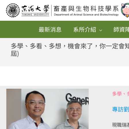
跳
至
主
最新消息
系所介紹
師資
要
內
多學、多看、多想，機會來了，你一定會知
屆)
容
多學、
專訪劉
現職瑞