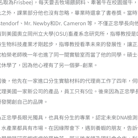
小名取為Frisbee)，每天要去牧場餵飼料、牽著牛在校園
此之外，課業部分他也沒有忽略，畢業時還拿了書卷獎。當時系上有
stendorf、Mr. Newby和Dr. Cameron 等，
到美國奧立岡州立大學(OSU)畜產系念研究所，指導教授是Dr.
時生物科技產業才剛起步，指導教授看準未來的發展性，讓正
歐柏榮老師晚一年也進了同一間實驗室而當了他的同學。碩士
就休學了，因為他心裡有了另一個夢–創業。
國後，他先在一家進口分生實驗材料的代理商工作了四年，伺
代理美國一家新公司的產品，員工只有5位。後來因為正忠學
研發開創自己的品牌。
為正忠學長眼光獨具，也具有分生的專業，認定未來DNA檢
、水產業都具有市場。在因緣際會下，遇到養蝦的朋友，告訴