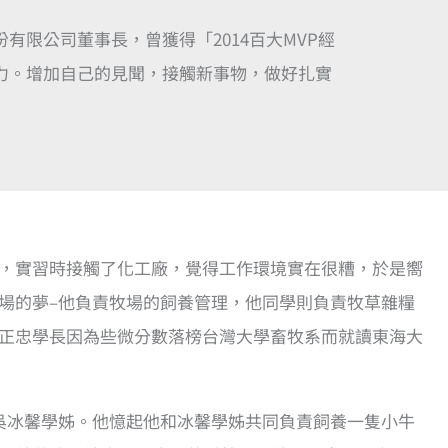
份有限公司董事長，曾獲得「2014百大MVP經
力。增加自己的見聞，接觸新事物，做好扎實
，實習時接觸了化工廠，覺得工作環境實在很糟，於是嚮
場的夢–他負責牧場的飼養管理，他同學則負責牧草雜糧
正忠學長因為些微分數落榜台灣大學畜牧系而就讀東海大
吳冰馨學姊。他憶起他和冰馨學姊共同負責飼養一隻小牛