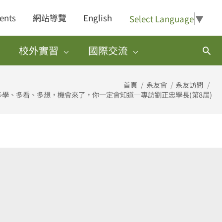
ents
網站導覽
English
Select Language
▼
校外實習
國際交流
搜
尋
首頁
系友會
系友訪問
多學、多看、多想，機會來了，你一定會知道—專訪劉正忠學長(第8屆)