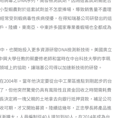
用病毒之DNA序列，開發檢測試劑。因為這套試劑需配合
小型蝦農對於這套試劑並不怎麼捧場，導致銷售量不盡理
且經常受到蝦病毒性疾病侵擾，在得知瑞基公司研發出的這
戶。陸續，東南亞、中東許多國家專業養蝦場也全都成為
台中，也開始投入更多資源研發DNA檢測新技術。美國奧立
，中興大學任教的蔡慶修老師和當時在中台科技大學的李珮
領域上的協助，讓瑞基公司得以加速新技術的研發。
2004年。當年他決定要從台中工業區進駐到剛起步的台
了，但他突然驚覺仍具有風險性且資金回收之時間需耗費
長決定將一塊父親的土地拿去向銀行抵押貸款，補足公司
收可期，才又開始募資。陸續這幾年，正忠學長將產品進
漸擴大，人員編制從40人增加到80人，在2014年成為台