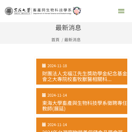
跳
主
至
要
主
最新消息
要
選
首頁
最新消息
內
容
單
2024-11-18
財團法人戈福江先生獎助學金紀念基金
會之大專院校畜牧獸醫相關科...
2024-11-14
東海大學畜產與生物科技學系徵聘專任
教師(展延)
2024-11-14