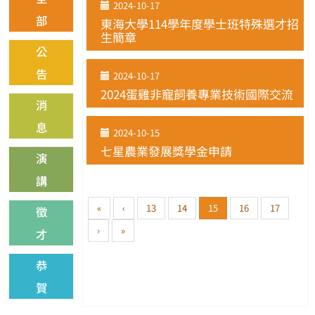
2024-10-17
部
東海大學114學年度學士班特殊選才招
生簡章
公
告
2024-10-17
2024蛋雞非寵飼養專業技術國際交流
消
息
2024-10-15
七星農業發展獎學金申請
演
講
«
‹
13
14
15
16
17
徵
›
»
才
恭
賀