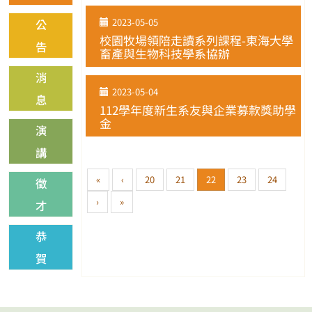
2023-05-05
公
校園牧場領陪走讀系列課程-東海大學
告
畜產與生物科技學系協辦
消
2023-05-04
息
112學年度新生系友與企業募款獎助學
金
演
講
«
‹
20
21
22
23
24
徵
›
»
才
恭
賀