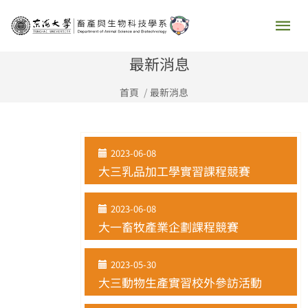
跳
主
至
要
主
最新消息
要
選
首頁
最新消息
內
容
單
2023-06-08
大三乳品加工學實習課程競賽
2023-06-08
大一畜牧產業企劃課程競賽
2023-05-30
大三動物生產實習校外參訪活動