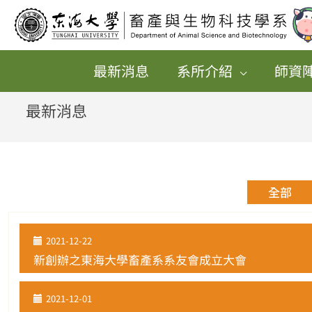
跳
至
主
最新消息
系所介紹
師資
要
內
最新消息
容
全部
2021-12-22
新創辦之東海大學畜產系系友會成立大會
2021-12-01