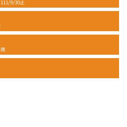
1/9/30止
授
指南