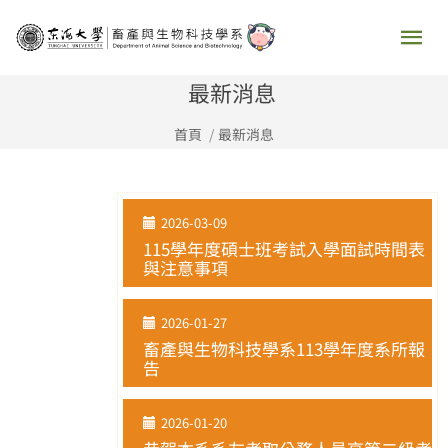
跳
主
至
要
主
最新消息
要
選
首頁
最新消息
內
容
單
2026-03-09
115學年度碩士班考試入學面試時間表
與注意事項
2026-01-27
畜產與生物科技學系113學年度系所報
告
2026-01-20