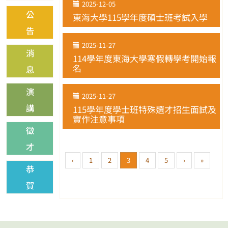
2025-12-05
公
東海大學115學年度碩士班考試入學
告
2025-11-27
消
114學年度東海大學寒假轉學考開始報
名
息
演
2025-11-27
講
115學年度學士班特殊選才招生面試及
實作注意事項
徵
才
‹
1
2
3
4
5
›
»
恭
賀