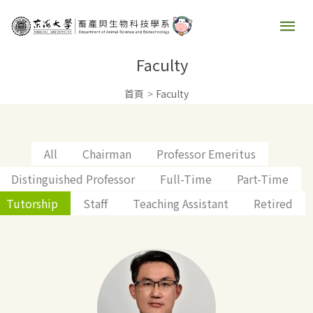
跳
主
至
要
主
Faculty
要
選
首頁
Faculty
內
容
單
All
Chairman
Professor Emeritus
Distinguished Professor
Full-Time
Part-Time
Tutorship
Staff
Teaching Assistant
Retired