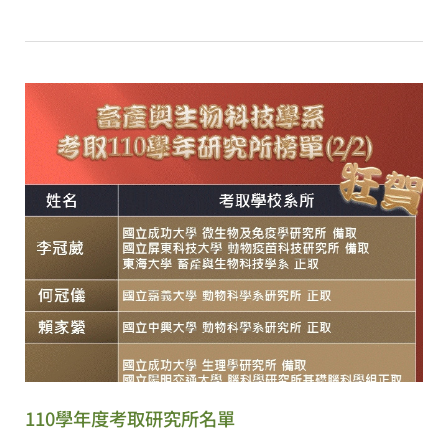
乳
友
善
生
產
系
統
定
義
與
指
南
110學年度考取研究所名單