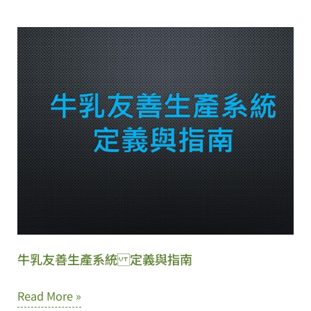
科
善
技
生
於
產
農
系
業
統
生
定
產
義
之
及
應
指
用
南
示
範
牛乳友善生產系統 定義與指南
場
牛
Read More »
域