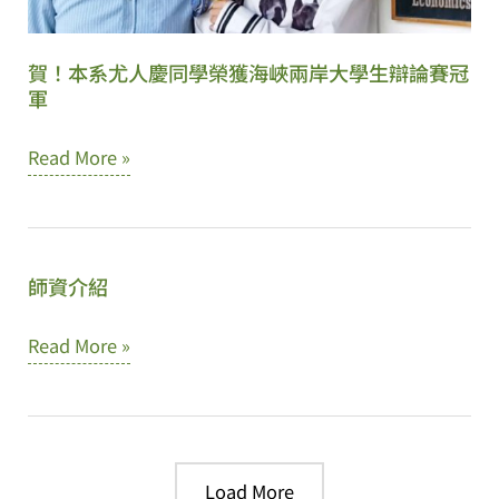
賀！本系尤人慶同學榮獲海峽兩岸大學生辯論賽冠
軍
賀！
Read More »
本
系
尤
師資介紹
人
慶
師
Read More »
同
資
學
介
榮
紹
獲
Load More