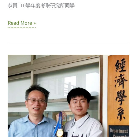
恭賀110學年度考取研究所同學
110
Read More »
學
年
度
考
取
研
究
所
名
單