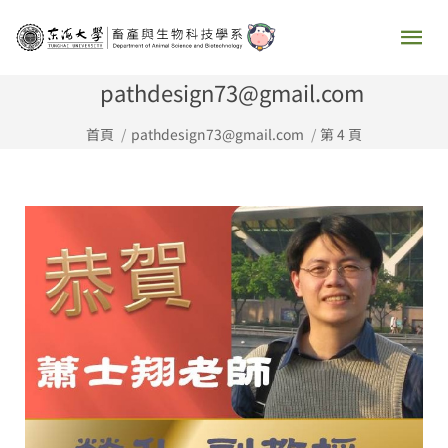
跳
主
至
要
主
pathdesign73@gmail.com
要
選
首頁
pathdesign73@gmail.com
第 4 頁
內
容
單