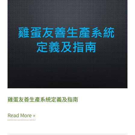
畜
教
產
授
與
生
物
科
技
學
系-
科
雞蛋友善生產系統定義及指南
技
部
雞
Read More »
智
蛋
慧
友