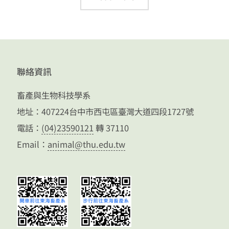
海
峽
兩
岸
聯絡資訊
大
學
畜產與生物科技學系
生
地址：407224台中市西屯區臺灣大道四段1727號
辯
電話：
(04)23590121
轉 37110
論
Email：
animal@thu.edu.tw
賽
冠
軍