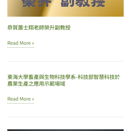
恭賀蕭士翔老師榮升副教授
恭
Read More »
賀
蕭
士
東海大學畜產與生物科技學系-科技部智慧科技於
翔
農業生產之應用示範場域
老
東
師
Read More »
海
榮
大
升
學
副