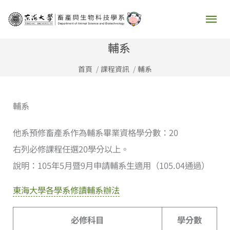
跳
主
至
要
主
輔系
要
選
首頁
課程資訊
輔系
內
容
單
輔系
他系預修畜產系作為輔系畢業資格學分數：20
右列必修課程任選20學分以上。
說明：105年5月暨9月申請輔系生適用（105.04通過）
東海大學各學系修讀輔系辦法
必修科目
學分數