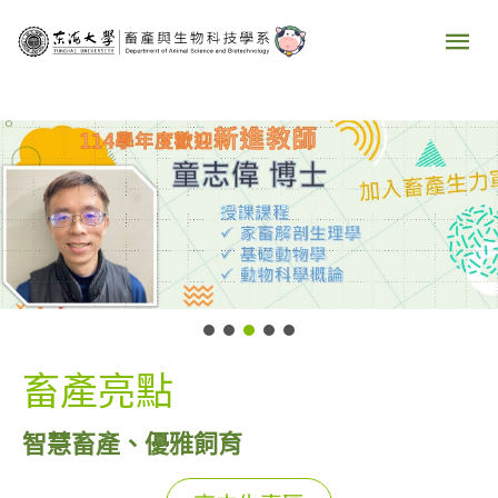
跳
主
至
要
主
要
選
內
容
單
畜產亮點
智慧畜產、優雅飼育