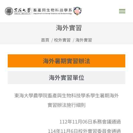
跳
主
至
要
主
海外實習
要
選
首頁
校外實習
海外實習
內
容
單
海外暑期實習辦法
海外實習單位
東海大學農學院畜產與生物科技學系學生暑期海外
實習辦法施行細則
112年11月06日系務會議通過
114年11月6日校外實習委員會通過