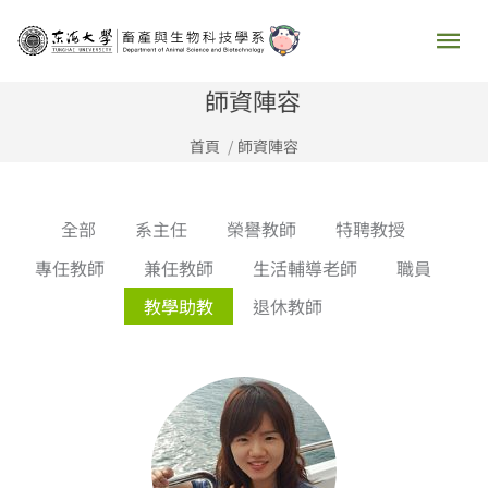
跳
主
至
要
主
師資陣容
要
選
首頁
師資陣容
內
容
單
全部
系主任
榮譽教師
特聘教授
專任教師
兼任教師
生活輔導老師
職員
教學助教
退休教師