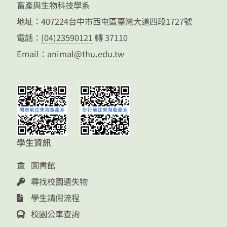
畜產與生物科技學系
地址：407224台中市西屯區臺灣大道四段1727號
電話：
(04)23590121
轉 37110
Email：
animal@thu.edu.tw
學生資訊
圖書館
尋找校園遺失物
學生請假流程
校園公車查詢