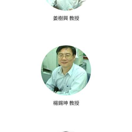
姜樹興 教授
楊錫坤 教授