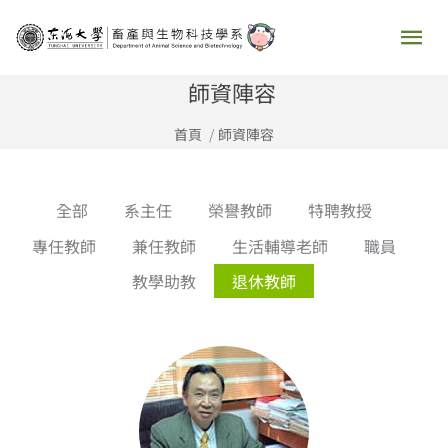
跳
主
至
要
主
師資陣容
要
選
首頁
師資陣容
內
容
單
全部
系主任
榮譽教師
特聘教授
專任教師
兼任教師
生活輔導老師
職員
教學助教
退休教師