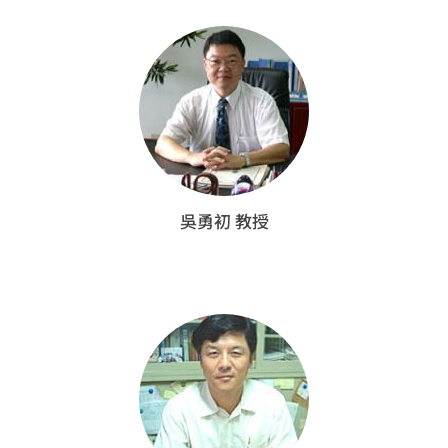
吳勇初 教授