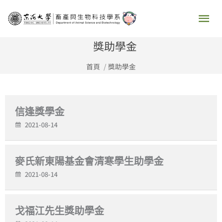
跳
主
至
要
主
獎助學金
要
選
首頁
獎助學金
內
容
單
信逢獎學金
2021-08-14
麥氏新東陽基金會清寒學生助學金
2021-08-14
戈福江先生獎助學金