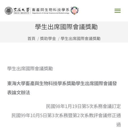
跳
主
至
要
主
學生出席國際會議獎勵
要
選
首頁
獎助學金
學生出席國際會議獎勵
內
容
單
學生出席國際會議獎勵
東海大學畜產與生物科技學系獎勵學生出席國際會議發
表論文辦法
民國98年1月19日第5次系務會議訂定
民國99年10月5日第3次系務暨第2次系教評會議修正通
過