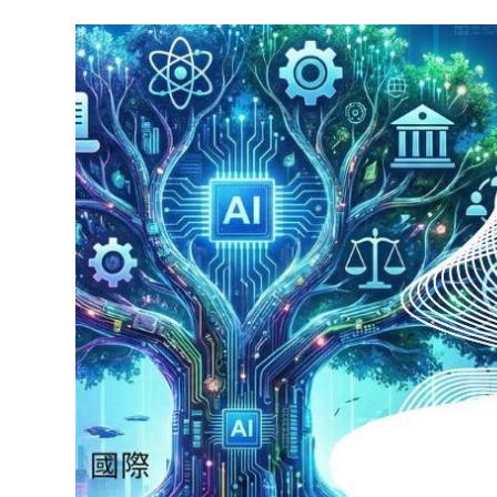
度
碩
士
班
考
試
入
學
面
試
時
間
表