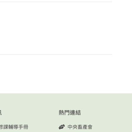
訊
熱門連結
修課輔導手冊
中央畜產會