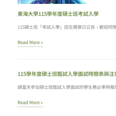
與
注
東海大學115學年度碩士班考試入學
意
115碩士班「考試入學」招生簡章已公告，歡迎同學報名
事
項
東
Read More »
海
大
學
115學年度碩士班甄試入學面試時間表與注
115
學
請當天參加碩士班甄試入學面試的學生務必準時報
年
115
Read More »
度
學
碩