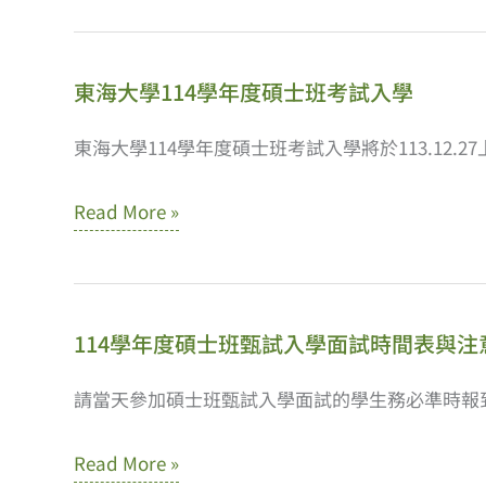
碩
表
年
博
與
度
士
注
東海大學114學年度碩士班考試入學
碩
班
意
士
東海大學114學年度碩士班考試入學將於113.12.27
甄
事
班
試
項
東
Read More »
考
入
海
試
學
大
入
招
學
學
生
114學年度碩士班甄試入學面試時間表與注
114
面
簡
學
請當天參加碩士班甄試入學面試的學生務必準時報
試
章
年
時
114
Read More »
度
間