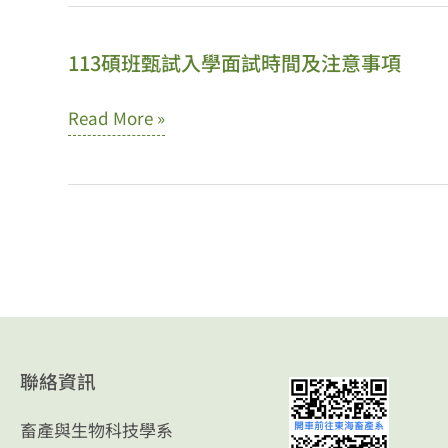
間
班
畜
表
入
113碩班甄試入學面試時間及注意事項
產
與
學
系
注
考
113
Read More »
碩
意
試
碩
博
事
面
班
士
項
試
甄
班
時
試
甄
間
入
試
及
學
入
注
面
學
聯絡資訊
意
試
招
事
時
畜產與生物科技學系
生