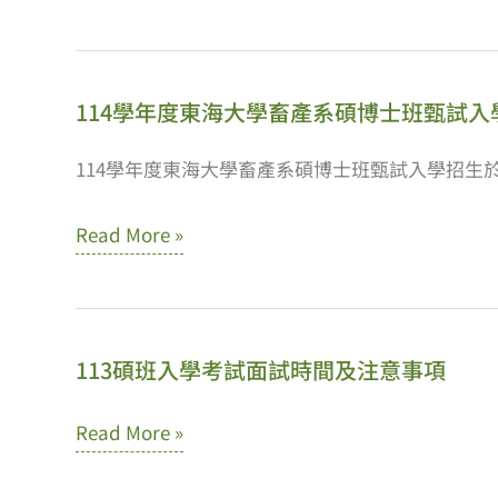
學
碩
表
年
士
與
度
班
注
114學年度東海大學畜產系碩博士班甄試入
碩
考
意
士
114學年度東海大學畜產系碩博士班甄試入學招生於1
試
事
班
入
項
114
Read More »
甄
學
學
試
年
入
度
學
113碩班入學考試面試時間及注意事項
東
面
海
試
113
Read More »
大
時
碩
學