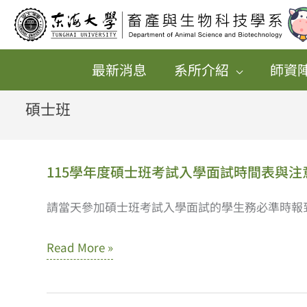
跳
至
主
最新消息
系所介紹
師資
要
內
碩士班
容
115學年度碩士班考試入學面試時間表與注
請當天參加碩士班考試入學面試的學生務必準時報
115
Read More »
學
年