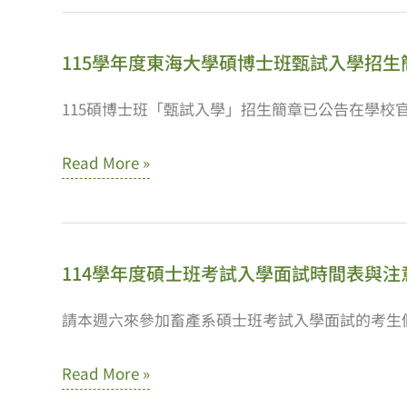
年
士
度
班
115學年度東海大學碩博士班甄試入學招生
碩
考
士
115碩博士班「甄試入學」招生簡章已公告在學校官網 網
試
班
入
115
Read More »
甄
學
學
試
年
入
度
學
114學年度碩士班考試入學面試時間表與注
東
面
海
請本週六來參加畜產系碩士班考試入學面試的考生
試
大
時
114
Read More »
學
間
學