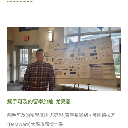
國
系
諾
參
丁
訪，
漢
討
大
論
學
兩
蒞
校
臨
學
本
術
系
交
宣
流
觸手可及的留學旅途-尤亮恩
傳
細
觸手可及的留學旅途 尤亮恩(畜產系99級 ) 美國德拉瓦
3+1
節
(Delaware)大學攻讀博士學
雙