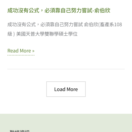
成功沒有公式，必須靠自己努力嘗試-俞伯欣
成功沒有公式，必須靠自己努力嘗試 俞伯欣(畜產系108
級 ) 美國天普大學雙聯學碩士學位
成
Read More »
功
沒
有
公
Load More
式，
必
須
靠