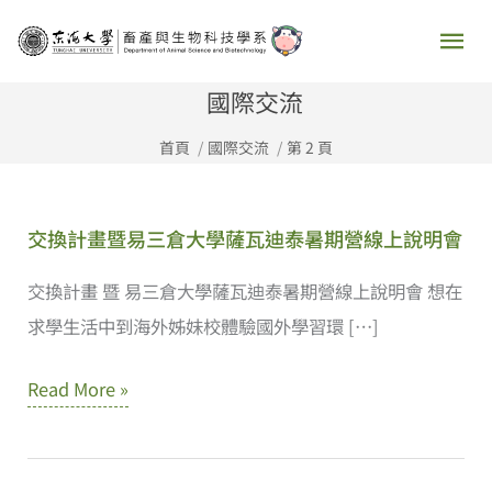
跳
主
至
要
主
國際交流
要
選
首頁
國際交流
第 2 頁
內
容
單
交換計畫暨易三倉大學薩瓦迪泰暑期營線上說明會
交換計畫 暨 易三倉大學薩瓦迪泰暑期營線上說明會 想在
求學生活中到海外姊妹校體驗國外學習環 […]
交
Read More »
換
計