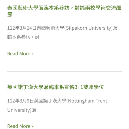
戰、
泰國藝術大學蒞臨本系參訪，討論兩校學術交流細
永
節
不
112年3月14日泰國藝術大學(Silpakorn University)蒞
放
臨本系參訪，討
棄-
闕
泰
Read More »
浩
國
丞
藝
術
英國諾丁漢大學蒞臨本系宣傳3+1雙聯學位
大
學
112年3月9日英國諾丁漢大學(Nottingham Trent
蒞
University)蒞
臨
英
Read More »
本