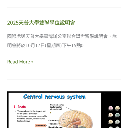
線
蛋
計
上
和
畫
說
2025天普大學雙聯學位說明會
雞
校
明
糞
園
國際處與天普大學臺灣辦公室聯合舉辦留學說明會，說
會
科
宣
明會將於10月17日(星期四)下午15點0
技
傳
2025
Read More »
化
線
天
管
上
普
理
說
大
研
明
學
討
會
雙
會
聯
學