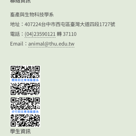
聯絡資訊
自
己
畜產與生物科技學系
努
地址：407224台中市西屯區臺灣大道四段1727號
力
電話：
(04)23590121
轉 37110
嘗
Email：
animal@thu.edu.tw
試-
俞
伯
欣
學生資訊