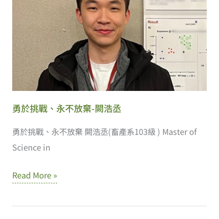
勇於挑戰、永不放棄-闕浩丞
勇於挑戰、永不放棄 闕浩丞(畜產系103級 ) Master of
Science in
勇
Read More »
於
挑