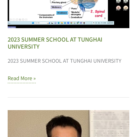
位
說
明
會
2023 SUMMER SCHOOL AT TUNGHAI
UNIVERSITY
2023 SUMMER SCHOOL AT TUNGHAI UNIVERSITY
2023
Read More »
SUMMER
SCHOOL
AT
TUNGHAI
UNIVERSITY