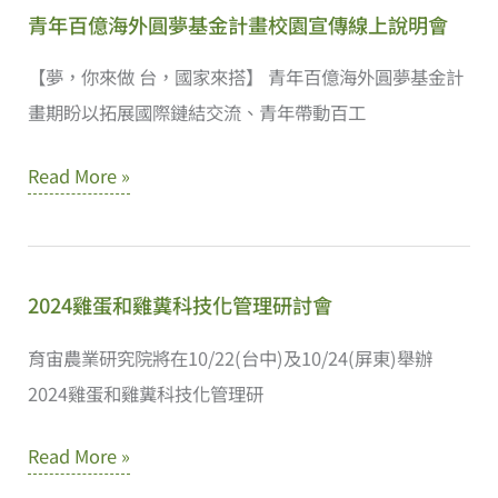
畫
青年百億海外圓夢基金計畫校園宣傳線上說明會
暨
易
【夢，你來做 台，國家來搭】 青年百億海外圓夢基金計
三
畫期盼以拓展國際鏈結交流、青年帶動百工
倉
青
Read More »
大
年
學
百
薩
億
瓦
2024雞蛋和雞糞科技化管理研討會
海
迪
外
泰
育宙農業研究院將在10/22(台中)及10/24(屏東)舉辦
圓
暑
2024雞蛋和雞糞科技化管理研
夢
期
2024
Read More »
基
營
雞
金