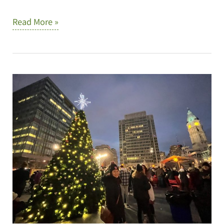
聯
觸
Read More »
學
手
位
可
及
的
留
學
旅
途-
尤
亮
恩