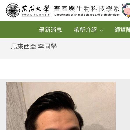
跳
至
主
最新消息
系所介紹
師資
要
內
馬來西亞 李同學
容