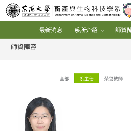
跳
至
主
最新消息
系所介紹
師資
要
內
師資陣容
容
全部
系主任
榮譽教師