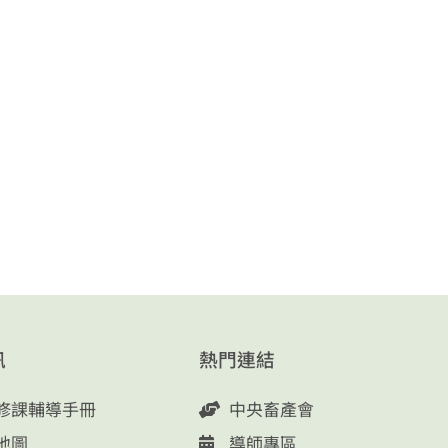
訊
熱門連結
修課輔導手冊
中央畜產會
地圖
導師專區