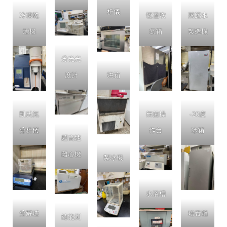
析儀
冷凍乾
恆溫吹
蒸餾水
燥機
氮箱
製造機
分光光
度計
烘箱
凱氏氮
無菌操
-20度
分析儀
作台
冰箱
超高速
離心機
製冰機
水浴槽
分解爐
培養箱
總能測