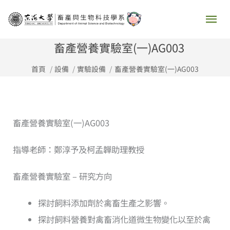
跳
主
至
要
主
畜產營養實驗室(一)AG003
要
選
首頁
設備
實驗設備
畜產營養實驗室(一)AG003
內
容
單
畜產營養實驗室(一)AG003
指導老師：鄭淳予及柯孟韡助理教授
畜產營養實驗室 – 研究方向
探討飼料添加劑於禽畜生產之影響。
探討飼料營養對禽畜消化道微生物變化以至於禽