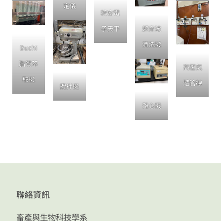
定儀
精密電
子天平
超音波
清洗機
Buchi
脂質萃
高壓氣
取機
體管線
攪拌機
離心機
聯絡資訊
畜產與生物科技學系