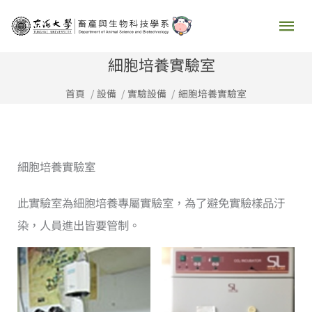
跳
主
至
要
主
細胞培養實驗室
要
選
首頁
設備
實驗設備
細胞培養實驗室
內
容
單
細胞培養實驗室
此實驗室為細胞培養專屬實驗室，為了避免實驗樣品汙
染，人員進出皆要管制。