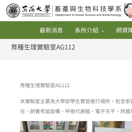
跳
至
主
最新消息
系所介紹
師資
要
內
育種生理實驗室AG112
容
育種生理實驗室AG112
本實驗室主要為大學部學生實習進行場所，包含家
台、飼養老鼠設備、呼吸代謝箱、電子天平、烘箱