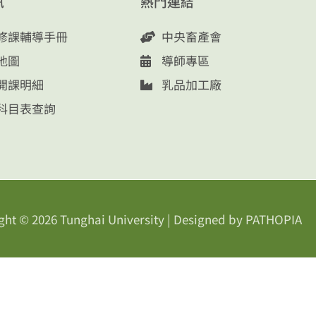
訊
熱門連結
修課輔導手冊
中央畜產會
地圖
導師專區
開課明細
乳品加工廠
科目表查詢
ght © 2026
Tunghai University
| Designed by
PATHOPIA