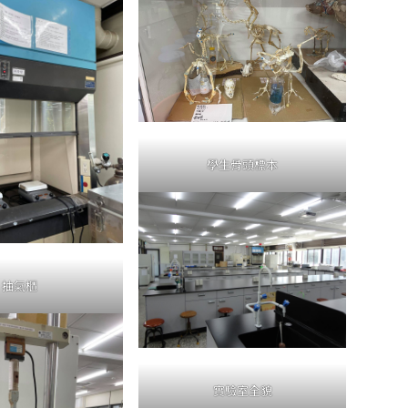
學生骨頭標本
抽氣櫃
實驗室全貌