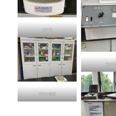
切片機
離心機
藥品抽氣櫃