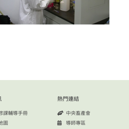
訊
熱門連結
修課輔導手冊
中央畜產會
地圖
導師專區