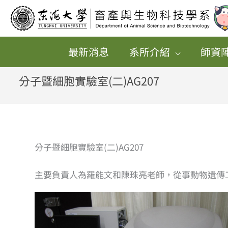
跳
至
主
最新消息
系所介紹
師資
要
內
分子暨細胞實驗室(二)AG207
容
分子暨細胞實驗室(二)AG207
主要負責人為羅能文和陳珠亮老師，從事動物遺傳