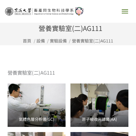
跳
主
至
要
主
營養實驗室(二)AG111
要
選
首頁
設備
實驗設備
營養實驗室(二)AG111
內
容
單
營養實驗室(二)AG111
氣體色層分析儀(GC)
原子吸收光譜儀(AA)