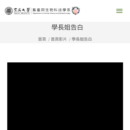
跳
主
至
要
主
學長姐告白
要
選
首頁
首頁影片
學長姐告白
內
容
單