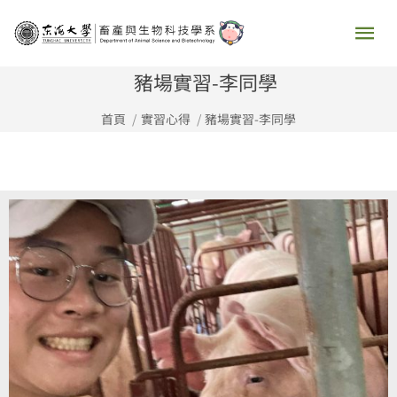
跳
主
至
要
主
豬場實習-李同學
要
選
首頁
實習心得
豬場實習-李同學
內
容
單