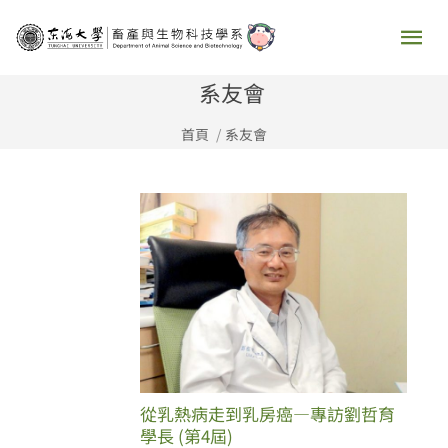
跳
主
至
要
主
系友會
要
選
首頁
系友會
內
容
單
從乳熱病走到乳房癌—專訪劉哲育
學長 (第4屆)