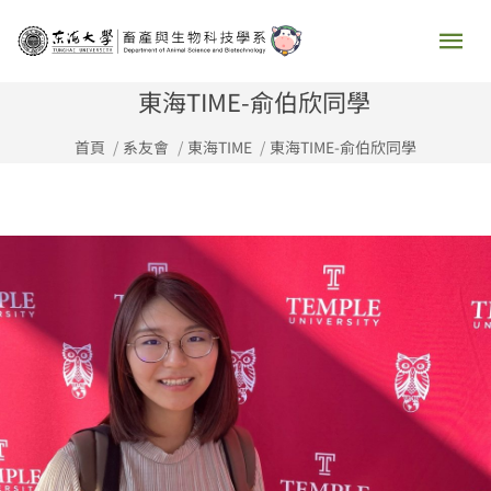
跳
主
至
要
主
東海TIME-俞伯欣同學
要
選
首頁
系友會
東海TIME
東海TIME-俞伯欣同學
內
容
單