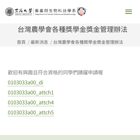
跳
主
至
要
主
台灣農學會各種獎學金獎金管理辦法
要
選
首頁
最新消息
台灣農學會各種獎學金獎金管理辦法
內
容
單
歡迎有興趣且符合資格的同學們踴躍申請喔
0103033a00_di
0103033a00_attch1
0103033a00_attch4
0103033a00_attch5