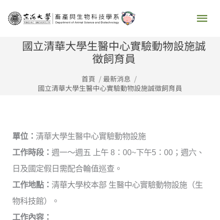
跳
主
至
要
主
國立清華大學生醫中心實驗動物設施誠
要
徵飼育員
選
內
首頁
最新消息
容
單
國立清華大學生醫中心實驗動物設施誠徵飼育員
單位：
清華大學生醫中心實驗動物設施
工作時段：
週一～週五 上午 8：00~下午5：00；週六、
日及國定假日需配合輪值巡查。
工作地點：
清華大學校本部 生醫中心實驗動物設施（生
物科技館）。
工作內容：