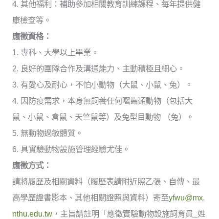
4. 其他福利：補助參加相關教育訓練課程、每年提供健
康檢查等。
應徵資格：
1. 專科、大學以上畢業。
2. 良好的團隊合作及溝通能力、主動積極且細心。
3. 有愛心及耐心，不怕小動物（大鼠、小鼠、兔）。
4. 因防疫需求，本身無飼養任何囓齒類動物（包括大
鼠、小鼠、倉鼠、
天竺鼠等）及兔型目動物 （兔）。
5. 無動物過敏體質。
6. 具實驗動物設施管理經驗尤佳。
應徵方式：
請將履歷及相關資料（履歷表請附近照乙張、自傳、
最
高學歷證書影本、其他相關證照與資料）寄至
yfwu@mx.
nthu.edu.tw
，主旨請註明「應徵實驗動物設施飼育員_
姓