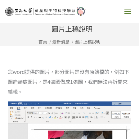
跳
主
至
要
主
圖片上稿說明
要
選
首頁
最新消息
圖片上稿說明
內
容
單
您word提供的圖片，部分圖片是沒有原始檔的，例如下
圖箭頭處圖片，是4張圖做成1張圖，我們無法再拆開來
編輯。