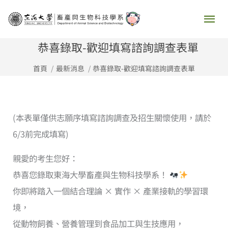
跳
主
至
要
主
恭喜錄取-歡迎填寫諮詢調查表單
要
選
首頁
最新消息
恭喜錄取-歡迎填寫諮詢調查表單
內
容
單
(本表單僅供志願序填寫諮詢調查及招生關懷使用，請於
6/3前完成填寫)
親愛的考生您好：
恭喜您錄取東海大學畜產與生物科技學系！
你即將踏入一個結合理論 × 實作 × 產業接軌的學習環
境，
從動物飼養、營養管理到食品加工與生技應用，