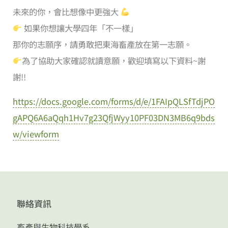
未來的你，會比想像中更強大
如果你想讓大學四年「不一樣」
那你的志願序，請勇敢把東海畜產放在第一志願。
為了協助大家確認就讀意願，歡迎填寫以下資料~謝
謝!!
https://docs.google.com/forms/d/e/1FAIpQLSfTdjPO
gAPQ6A6aQqh1Hv7g23QfjWyy10PF03DN3MB6q9bds
w/viewform
聯絡資訊
畜產與生物科技學系