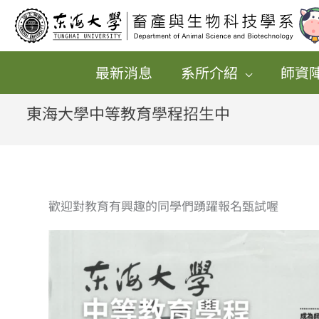
跳
至
主
最新消息
系所介紹
師資
要
內
東海大學中等教育學程招生中
容
歡迎對教育有興趣的同學們踴躍報名甄試喔