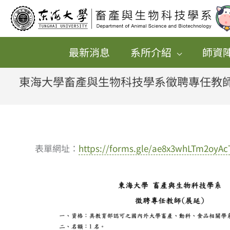
跳
至
主
最新消息
系所介紹
師資
要
內
東海大學畜產與生物科技學系徵聘專任教師
容
表單網址：
https://forms.gle/ae8x3whLTm2oyAc