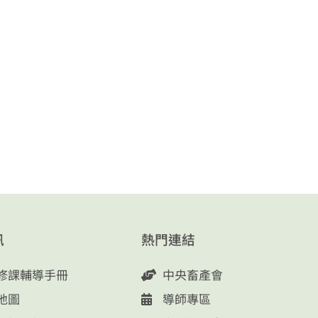
訊
熱門連結
修課輔導手冊
中央畜產會
地圖
導師專區