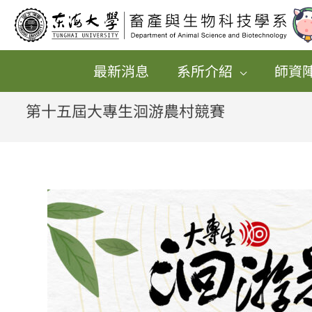
跳
至
主
最新消息
系所介紹
師資
要
內
第十五屆大專生洄游農村競賽
容