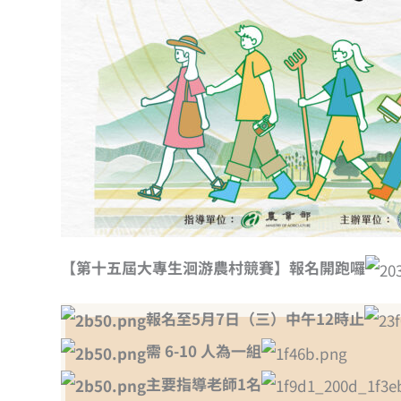
【第十五屆大專生洄游農村競賽】報名開跑囉
報名至5月7日（三）中午12時止
需 6-10 人為一組
主要指導老師1名