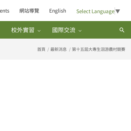
ents
網站導覽
English
Select Language
▼
校外實習
國際交流
搜
尋
首頁
最新消息
第十五屆大專生洄游農村競賽