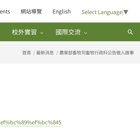
ents
網站導覽
English
Select Language
▼
校外實習
國際交流
搜
尋
首頁
最新消息
農業部畜牧司畜牧行政科公告徵人啟事
ef%bc%89%ef%bc%845