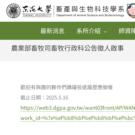
跳
至
主
最新消息
系所介紹
師資
要
內
農業部畜牧司畜牧行政科公告徵人啟事
容
歡迎有興趣的夥伴們踴躍投遞履歷應徵喔
截止日期：2025.5.16
https://web3.dgpa.gov.tw/want03front/AP/WA
work_id=%7e%ef%b8%bf%ef%b8%bf%ef%b