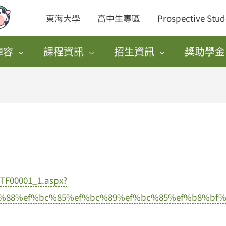
東海大學
高中生專區
Prospective Stud
陣容
課程資訊
招生資訊
獎助學金
NTF00001_1.aspx?
c%88%ef%bc%85%ef%bc%89%ef%bc%85%ef%b8%bf%