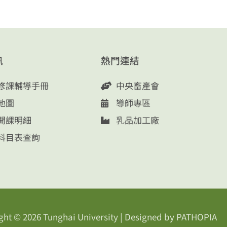
訊
熱門連結
修課輔導手冊
中央畜產會
地圖
導師專區
開課明細
乳品加工廠
科目表查詢
ght © 2026
Tunghai University
| Designed by
PATHOPIA