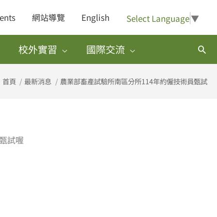
ents
網站導覽
English
Select Language
▼
校外實習
國際交流
搜
尋
首頁
最新消息
農業部畜產試驗所南區分所114年約僱技術員甄試
名甄試喔