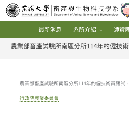
跳
至
主
最新消息
系所介紹
師資
要
內
農業部畜產試驗所南區分所114年約僱技
容
農業部畜產試驗所南區分所114年約僱技術員甄試
行政院農業委員會