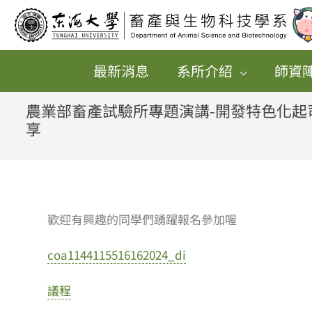
跳
至
主
最新消息
系所介紹
師資
要
內
農業部畜產試驗所專題演講-開發特色化起
享
容
歡迎有興趣的同學們踴躍報名參加喔
coa1144115516162024_di
議程