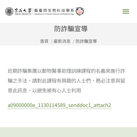
跳
主
至
要
主
防詐騙宣導
要
選
首頁
最新消息
防詐騙宣導
內
容
單
近期詐騙集團以動物醫事助理訓練課程的名義來進行詐
騙之手法，請對此課程有興趣的人士們，務必注意與留
意此訊息，以避免被有心人士利用
a09000000e_1130114589_senddoc1_attach2