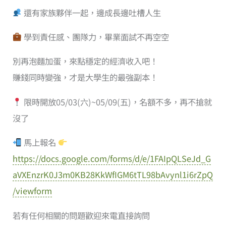
還有家族夥伴一起，邊成長邊吐槽人生
學到責任感、團隊力，畢業面試不再空空
別再泡麵加蛋，來點穩定的經濟收入吧！
賺錢同時變強，才是大學生的最強副本！
限時開放05/03(六)~05/09(五)，名額不多，再不搶就
沒了
馬上報名
https://docs.google.com/forms/d/e/1FAIpQLSeJd_G
aVXEnzrK0J3m0KB28KkWfIGM6tTL98bAvynl1i6rZpQ
/viewform
若有任何相關的問題歡迎來電直接詢問