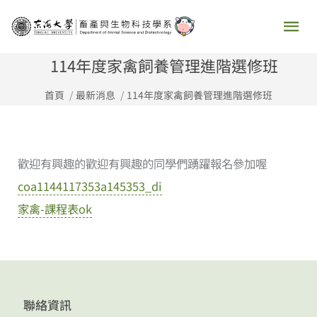
跳
主
至
要
主
114年度家禽飼養管理進階選修班
要
選
首頁
最新消息
114年度家禽飼養管理進階選修班
內
容
單
歡迎有興趣的歡迎有興趣的同學們踴躍報名參加喔
coa1144117353a145353_di
家禽-課程表ok
聯絡資訊