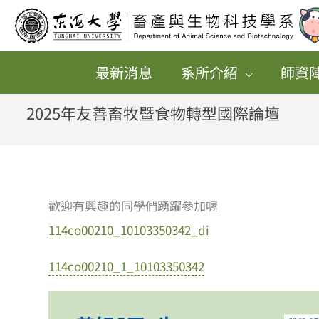
跳
至
主
最新消息
系所介紹
師資
要
內
2025年友善畜牧暨食物轉型國際論壇
容
歡迎有興趣的同學們踴躍參加喔
114co00210_10103350342_di
114co00210_1_10103350342