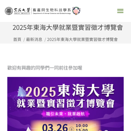
跳
主
至
要
主
2025年東海大學就業暨實習徵才博覽會
要
選
首頁
最新消息
2025年東海大學就業暨實習徵才博覽會
內
容
單
歡迎有興趣的同學們一同前往參加喔