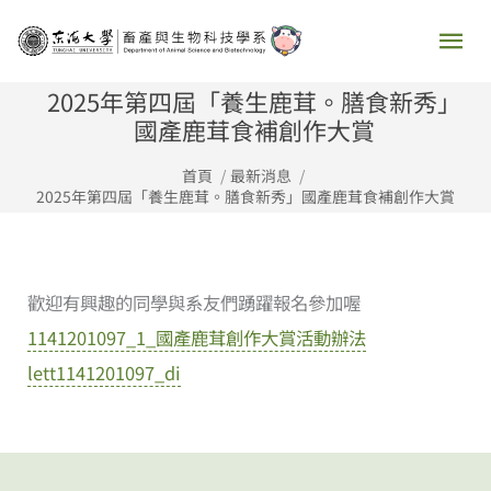
跳
主
至
要
主
2025年第四屆「養生鹿茸。膳食新秀」
要
國產鹿茸食補創作大賞
選
內
首頁
最新消息
容
單
2025年第四屆「養生鹿茸。膳食新秀」國產鹿茸食補創作大賞
歡迎有興趣的同學與系友們踴躍報名參加喔
1141201097_1_國產鹿茸創作大賞活動辦法
lett1141201097_di