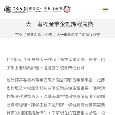
跳
主
至
要
主
大一畜牧產業企劃課程競賽
要
選
首頁
最新消息
公告
大一畜牧產業企劃課程競賽
內
容
單
112年6月3
日 舉辦大一課程「畜牧產業企劃」競賽，除
了系上老師為評審，還邀請了校外四位委員。
校外評審委員有菁宇國際有限公司劉昌宇董事長、松農
畜牧場及大松節能科技有限公司許銘憲董事長、陳秋池
牧場陳秋池負責人、瑞基海洋生物科技股份有限公司鍾
德豫總經理。讓學生藉由這門課，學習要自行創業需要
具備的相關知識及條件，了解現在的畜產相關動態，校